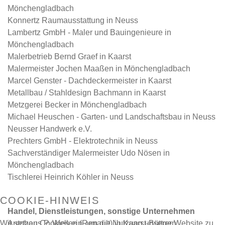
Mönchengladbach
Konnertz Raumausstattung in Neuss
Lambertz GmbH - Maler und Bauingenieure in
Mönchengladbach
Malerbetrieb Bernd Graef in Kaarst
Malermeister Jochen Maaßen in Mönchengladbach
Marcel Genster - Dachdeckermeister in Kaarst
Metallbau / Stahldesign Bachmann in Kaarst
Metzgerei Becker in Mönchengladbach
Michael Heuschen - Garten- und Landschaftsbau in Neuss
Neusser Handwerk e.V.
Prechters GmbH - Elektrotechnik in Neuss
Sachverständiger Malermeister Udo Nösen in
Mönchengladbach
Tischlerei Heinrich Köhler in Neuss
COOKIE-HINWEIS
Handel, Dienstleistungen, sonstige Unternehmen
Autohaus P. Wellen (Renault) in Kaarst-Büttgen
Wir setzen Cookies ein, um die Nutzung unserer Website zu