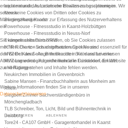
aqua naturale, Automatische Bewässerungssysteme in
erleichtern und das Laden von Inhalten zu beschleunigen. Wir
Neuss
setzen keine Cookies von Dritten oder Cookies zu
Bürgerstiftung Kaarst
Marketingzwecken oder zur Erfassung des Nutzerverhaltens
Powerhouse - Fitnessstudio in Kaarst-Holzbüttgen
ein.
Powerhouse - Fitnessstudio in Neuss-Norf
Evangelisches Büro NRW
Sie können selbst entscheiden, ob Sie Cookies zulassen
HTR Richartz - Schadstoffsanierung in Neuss
möchten. Die von uns eingesetzten Cookies sind essenziell für
MVZ Dr. Kanal - Augenheilkunde in Köln und
Leverkusen
den Betrieb der Seite. Bitte beachten Sie, dass bei einer
MVZ Lumedico - Augenheilkunde in Düsseldorf, Erkrath
Ablehnung womöglich nicht mehr alle Funktionen der Website
und Ratingen
zur Verfügung stehen und Inhalte fehlen werden.
Neukirchen Immobilien in Grevenbroich
Sabine Mansen - Finanzbuchhalterin aus Monheim am
Weitere Informationen finden Sie in unseren
Rhein
Datenschutzhinweisen
Siegbert Zimmer Sachverständigenbüro in
Mönchengladbach
TLB Schreiber, Ton, Licht, Bild und Bühnentechnik in
Duisburg
AKZEPTIEREN
ABLEHNEN
Tore24 - CA107 GmbH - Garagentorhandel in Kaarst